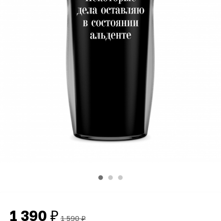
1 390
₽
1 590
₽