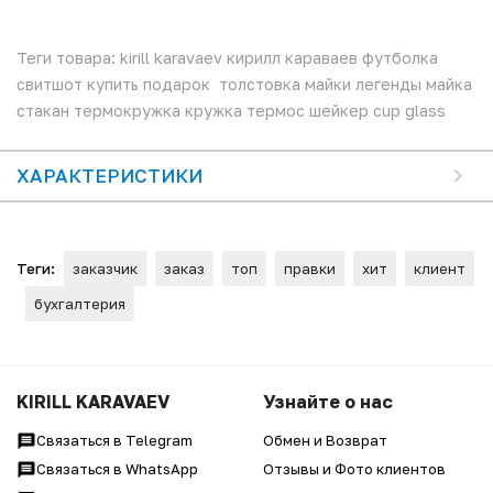
Теги товара: kirill karavaev кирилл караваев футболка
свитшот купить подарок толстовка майки легенды майка
стакан термокружка кружка термос шейкер cup glass
ХАРАКТЕРИСТИКИ
Теги:
заказчик
заказ
топ
правки
хит
клиент
бухгалтерия
KIRILL KARAVAEV
Узнайте о нас
Связаться в Telegram
Обмен и Возврат
Связаться в WhatsApp
Отзывы и Фото клиентов