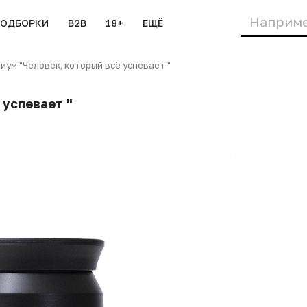
ПОДБОРКИ
B2B
18+
ЕЩЁ
ум "Человек, который всё успевает "
 успевает "