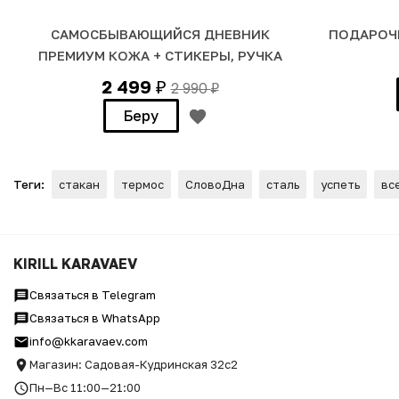
САМОСБЫВАЮЩИЙСЯ ДНЕВНИК
ПОДАРОЧ
ПРЕМИУМ КОЖА + СТИКЕРЫ, РУЧКА
2 499
2 990
₽
₽
Беру
Теги:
стакан
термос
СловоДна
сталь
успеть
вс
Термостакан Премиум "Челов
KIRILL KARAVAEV
Связаться в Telegram
Связаться в WhatsApp
info@kkaravaev.com
Магазин: Садовая-Кудринская 32с2
Пн—Вс 11:00—21:00