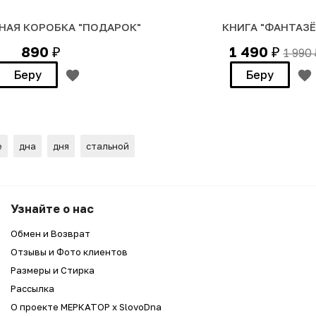
НАЯ КОРОБКА "ПОДАРОК"
КНИГА "ФАНТАЗЁ
890
1 490
1 990
₽
₽
Беру
Беру
е
дна
дня
стальной
ек, который всё успевает "
Узнайте о нас
Обмен и Возврат
Отзывы и Фото клиентов
Размеры и Стирка
Рассылка
О проекте МЕРКАТОР x SlovoDna