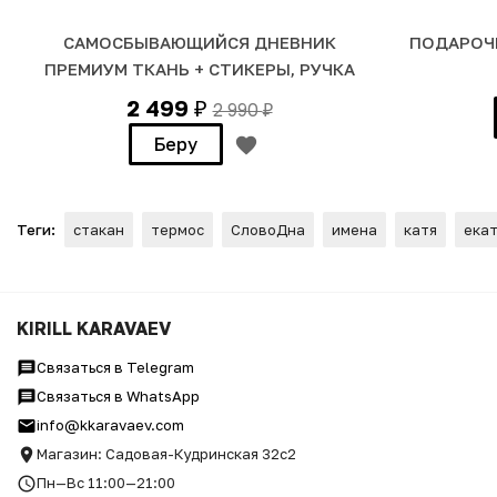
САМОСБЫВАЮЩИЙСЯ ДНЕВНИК
ПОДАРОЧ
ПРЕМИУМ ТКАНЬ + СТИКЕРЫ, РУЧКА
2 499
2 990
₽
₽
Беру
Теги:
стакан
термос
СловоДна
имена
катя
ека
Термостакан Премиум "Кат
KIRILL KARAVAEV
Связаться в Telegram
Связаться в WhatsApp
info@kkaravaev.com
Магазин: Садовая-Кудринская 32с2
Пн—Вс 11:00—21:00