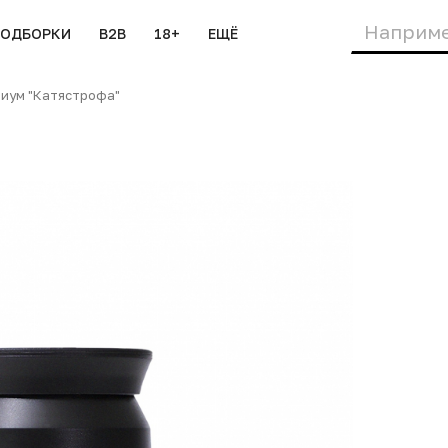
ПОДБОРКИ
B2B
18+
ЕЩЁ
иум "Катястрофа"