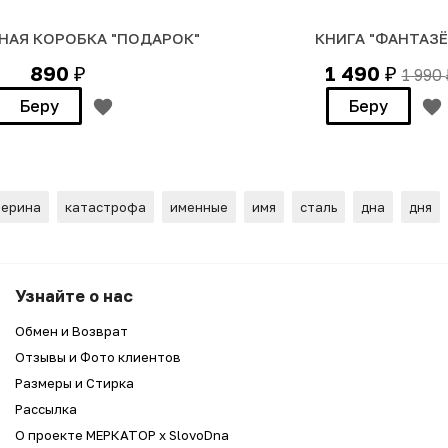
НАЯ КОРОБКА "ПОДАРОК"
КНИГА "ФАНТАЗЁ
890
1 490
1 990
₽
₽
Беру
Беру
терина
катастрофа
именные
имя
сталь
дна
дня
ястрофа"
Узнайте о нас
Обмен и Возврат
Отзывы и Фото клиентов
Размеры и Стирка
Рассылка
О проекте МЕРКАТОР x SlovoDna