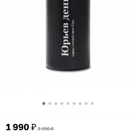
1 990
₽
3 990
₽