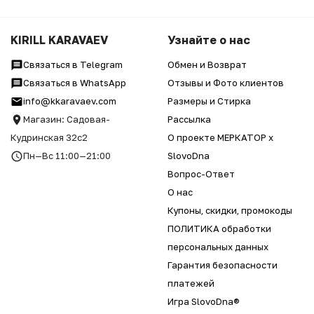
KIRILL KARAVAEV
Узнайте о нас
Связаться в Telegram
Обмен и Возврат
Связаться в WhatsApp
Отзывы и Фото клиентов
info@kkaravaev.com
Размеры и Стирка
Магазин: Садовая-
Рассылка
Кудринская 32с2
О проекте МЕРКАТОР x
Пн—Вс 11:00—21:00
SlovoDna
Вопрос-Ответ
О нас
Купоны, скидки, промокоды
ПОЛИТИКА обработки
персональных данных
Гарантия безопасности
платежей
Игра SlovoDna®