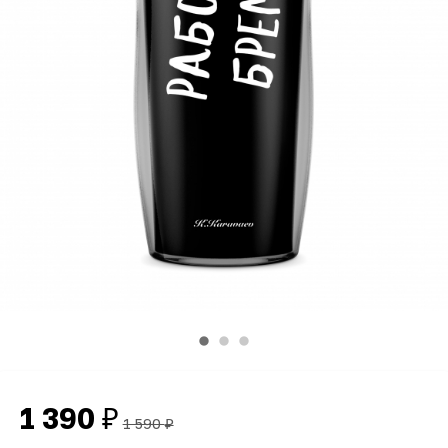
1 390
₽
1 590
₽