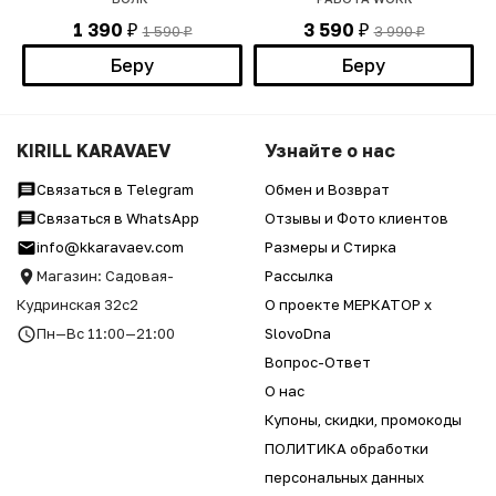
1 390
3 590
1 590
3 990
₽
₽
₽
₽
Беру
Беру
KIRILL KARAVAEV
Узнайте о нас
Связаться в Telegram
Обмен и Возврат
Связаться в WhatsApp
Отзывы и Фото клиентов
info@kkaravaev.com
Размеры и Стирка
Магазин: Садовая-
Рассылка
Кудринская 32с2
О проекте МЕРКАТОР x
Пн—Вс 11:00—21:00
SlovoDna
Вопрос-Ответ
О нас
Купоны, скидки, промокоды
ПОЛИТИКА обработки
персональных данных