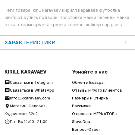
Теги товара: kirill karavaev кирилл караваев футболка
свитшот купить подарок толстовка майки легенды майка
стакан термокружка кружка термос шейкер cup glass
ХАРАКТЕРИСТИКИ
KIRILL KARAVAEV
Узнайте о нас
Связаться в Telegram
Обмен и Возврат
Связаться в WhatsApp
Отзывы и Фото клиентов
info@kkaravaev.com
Размеры и Стирка
Магазин: Садовая-
Рассылка
Кудринская 32с2
О проекте МЕРКАТОР x
Пн—Вс 11:00—21:00
SlovoDna
Вопрос-Ответ