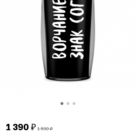
1 390
₽
1 590
₽