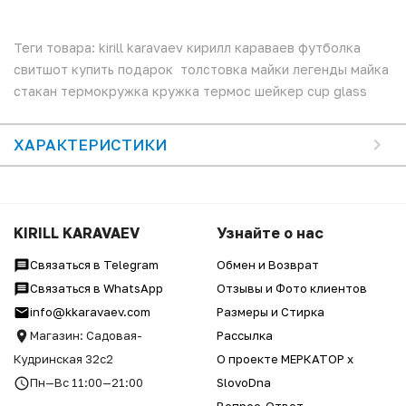
Теги товара: kirill karavaev кирилл караваев футболка
свитшот купить подарок толстовка майки легенды майка
стакан термокружка кружка термос шейкер cup glass
ХАРАКТЕРИСТИКИ
KIRILL KARAVAEV
Узнайте о нас
Связаться в Telegram
Обмен и Возврат
Связаться в WhatsApp
Отзывы и Фото клиентов
info@kkaravaev.com
Размеры и Стирка
Магазин: Садовая-
Рассылка
Кудринская 32с2
О проекте МЕРКАТОР x
Пн—Вс 11:00—21:00
SlovoDna
Вопрос-Ответ