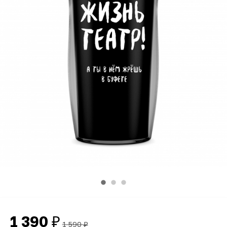
1 390
₽
1 590
₽