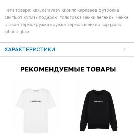
Теги товара: kirill karavaev кирилл караваев футболка
свитшот купить подарок толстовка майки легенды майка
стакан термокружка кружка термос шейкер cup glass
iphone glass
ХАРАКТЕРИСТИКИ
РЕКОМЕНДУЕМЫЕ ТОВАРЫ