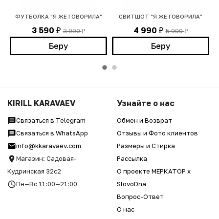
ФУТБОЛКА "Я ЖЕ ГОВОРИЛА"
СВИТШОТ "Я ЖЕ ГОВОРИЛА"
3 590
4 990
3 990
5 990
₽
₽
₽
₽
Беру
Беру
KIRILL KARAVAEV
Узнайте о нас
Связаться в Telegram
Обмен и Возврат
Связаться в WhatsApp
Отзывы и Фото клиентов
info@kkaravaev.com
Размеры и Стирка
Магазин: Садовая-
Рассылка
Кудринская 32с2
О проекте МЕРКАТОР x
Пн—Вс 11:00—21:00
SlovoDna
Вопрос-Ответ
О нас