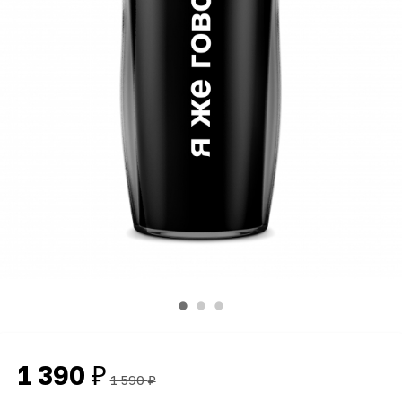
1 390
₽
1 590
₽