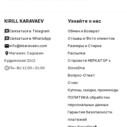
KIRILL KARAVAEV
Узнайте о нас
Связаться в Telegram
Обмен и Возврат
Связаться в WhatsApp
Отзывы и Фото клиентов
info@kkaravaev.com
Размеры и Стирка
Магазин: Садовая-
Рассылка
Кудринская 32с2
О проекте МЕРКАТОР x
Пн—Вс 11:00—21:00
SlovoDna
Вопрос-Ответ
О нас
Купоны, скидки, промокоды
ПОЛИТИКА обработки
персональных данных
Гарантия безопасности
платежей
Игра SlovoDna®