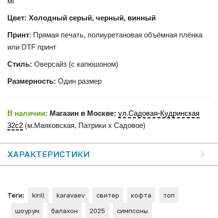
мг
Цвет: Холодный серый, черный, винный
Принт
: Прямая печать, полиуретановая объёмная плёнка
или DTF принт
Стиль:
Оверсайз (с капюшоном)
Размерность:
Один размер
В наличии:
Магазин в Москве:
ул.Садовая-Кудринская
32с2
(м.Маяковская, Патрики x Садовое)
ХАРАКТЕРИСТИКИ
Теги:
kirill
karavaev
свитер
кофта
топ
шоурум
балахон
2025
симпсоны