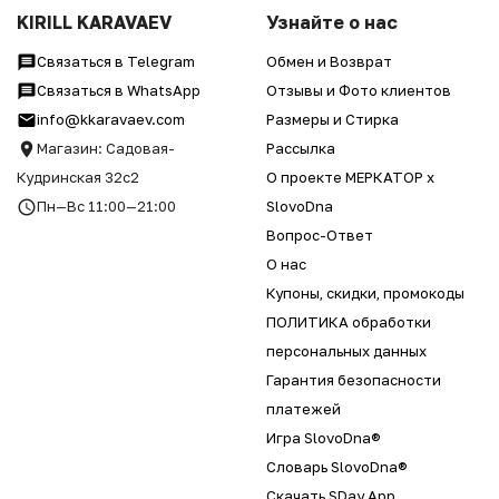
KIRILL KARAVAEV
Узнайте о нас
Связаться в Telegram
Обмен и Возврат
Связаться в WhatsApp
Отзывы и Фото клиентов
info@kkaravaev.com
Размеры и Стирка
Магазин: Садовая-
Рассылка
Кудринская 32с2
О проекте МЕРКАТОР x
Пн—Вс 11:00—21:00
SlovoDna
Вопрос-Ответ
О нас
Купоны, скидки, промокоды
ПОЛИТИКА обработки
персональных данных
Гарантия безопасности
платежей
Игра SlovoDna®
Словарь SlovoDna®
Скачать SDay App