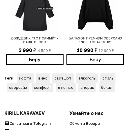
ДОЖДЕВИК "ТОТ САМЫЙ" +
БАЛАХОН ПРЕМИУМ ОВЕРСАЙЗ
ВАШЕ СЛОВО
"NOT TODAY CLUB"
3 990
10 990
4 590
12 990
₽
₽
₽
₽
Беру
Беру
Теги:
кофта
вино
свитшот
алкоголь
стиль
оверсайз
комфорт
я не пью
анорак
бокал
KIRILL KARAVAEV
Узнайте о нас
Связаться в Telegram
Обмен и Возврат