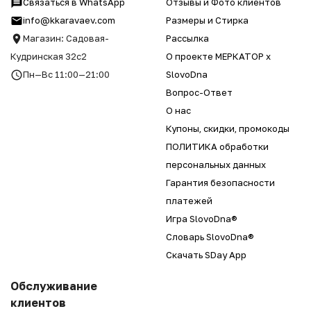
Связаться в WhatsApp
Отзывы и Фото клиентов
info@kkaravaev.com
Размеры и Стирка
Магазин: Садовая-
Рассылка
Кудринская 32с2
О проекте МЕРКАТОР x
Пн—Вс 11:00—21:00
SlovoDna
Вопрос-Ответ
О нас
Купоны, скидки, промокоды
ПОЛИТИКА обработки
персональных данных
Гарантия безопасности
платежей
Игра SlovoDna®
Словарь SlovoDna®
Скачать SDay App
Обслуживание
клиентов