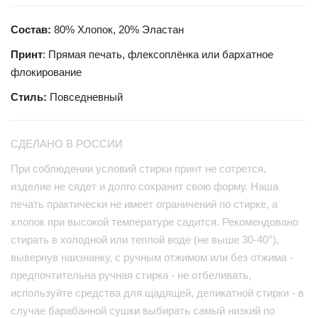
Состав:
80% Хлопок, 20% Эластан
Принт
: Прямая печать, флексоплёнка или бархатное
флокирование
Стиль:
Повседневный
СДЕЛАНО В РОССИИ
При соблюдении условий стирки принт не сотрется,
изделие не сядет и долго сохранит свою форму. Наша
печать практически не имеет ограничений по стирке, а
хлопок при высокой температуре садится. Рекомендовано
стирать в холодной или теплой воде (не выше 30-40°),
вывернув наизнанку, с ручным отжимом или без отжима -
предпочтительна ручная стирка - не отбеливать,
используйте средства для щадящей, деликатной стирки - в
случае барабанной сушки выбирать самый низкий по