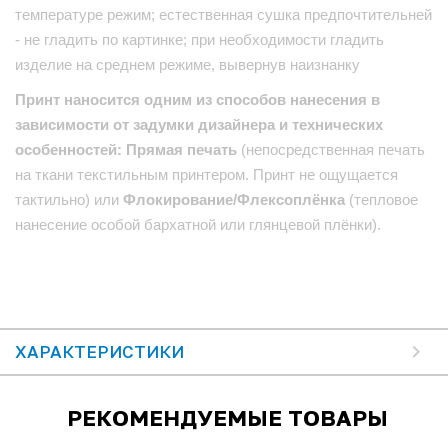
температуре режим; естественная сушка предпочтительней
- не гладить по картинке; при необходимости гладить
изделие на среднем режиме, вывернув наизнанку
Принт наносится одним из способов нанесения в
зависимости от задумки дизайнера и технических
особенностей: Прямая печать
(непосредственная печать
на ткани текстильным принтером. Принт не ощущается
тактильно) или
Флокирование/Флексоплёнка
(тепловое
нанесение особой бархатной или глянцевой плёнки).
ХАРАКТЕРИСТИКИ
РЕКОМЕНДУЕМЫЕ ТОВАРЫ