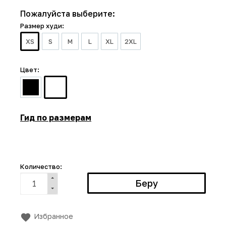
Пожалуйста выберите:
Размер худи:
XS
S
M
L
XL
2XL
Цвет:
Гид по размерам
Количество:
Избранное