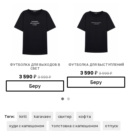
ФУТБОЛКА ДЛЯ ВЫХОДОВ В
ФУТБОЛКА ДЛЯ ВЫСТУПЛЕНИЙ
СВЕТ
3 590
3 990
₽
₽
3 590
3 990
₽
₽
Беру
Беру
Теги:
kirill
karavaev
свитер
кофта
худи с капюшоном
толстовка с капюшоном
отпуск