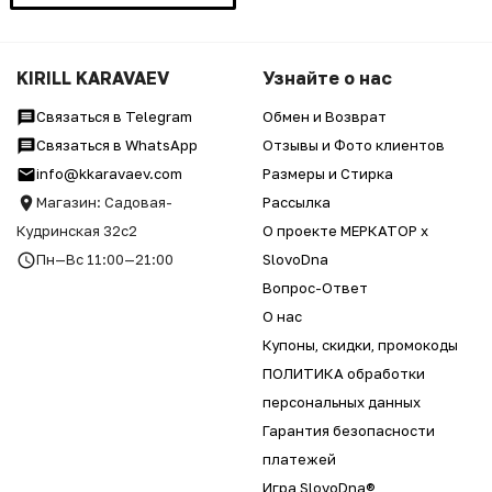
KIRILL KARAVAEV
Узнайте о нас
Связаться в Telegram
Обмен и Возврат
Связаться в WhatsApp
Отзывы и Фото клиентов
info@kkaravaev.com
Размеры и Стирка
Магазин: Садовая-
Рассылка
Кудринская 32с2
О проекте МЕРКАТОР x
Пн—Вс 11:00—21:00
SlovoDna
Вопрос-Ответ
О нас
Купоны, скидки, промокоды
ПОЛИТИКА обработки
персональных данных
Гарантия безопасности
платежей
Игра SlovoDna®