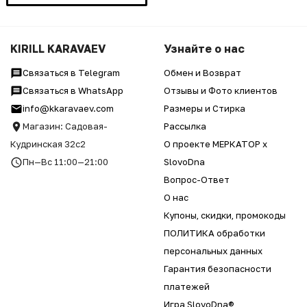
KIRILL KARAVAEV
Узнайте о нас
Связаться в Telegram
Обмен и Возврат
Связаться в WhatsApp
Отзывы и Фото клиентов
info@kkaravaev.com
Размеры и Стирка
Магазин: Садовая-
Рассылка
Кудринская 32с2
О проекте МЕРКАТОР x
Пн—Вс 11:00—21:00
SlovoDna
Вопрос-Ответ
О нас
Купоны, скидки, промокоды
ПОЛИТИКА обработки
персональных данных
Гарантия безопасности
платежей
Игра SlovoDna®