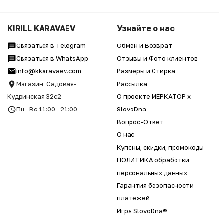
KIRILL KARAVAEV
Узнайте о нас
Связаться в Telegram
Обмен и Возврат
Связаться в WhatsApp
Отзывы и Фото клиентов
info@kkaravaev.com
Размеры и Стирка
Магазин: Садовая-
Рассылка
Кудринская 32с2
О проекте МЕРКАТОР x
Пн—Вс 11:00—21:00
SlovoDna
Вопрос-Ответ
О нас
Купоны, скидки, промокоды
ПОЛИТИКА обработки
персональных данных
Гарантия безопасности
платежей
Игра SlovoDna®