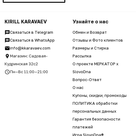
KIRILL KARAVAEV
Узнайте о нас
Связаться в Telegram
Обмен и Возврат
Связаться в WhatsApp
Отзывы и Фото клиентов
info@kkaravaev.com
Размеры и Стирка
Магазин: Садовая-
Рассылка
Кудринская 32с2
О проекте МЕРКАТОР x
Пн—Вс 11:00—21:00
SlovoDna
Вопрос-Ответ
О нас
Купоны, скидки, промокоды
ПОЛИТИКА обработки
персональных данных
Гарантия безопасности
платежей
Игра SlovoDna®