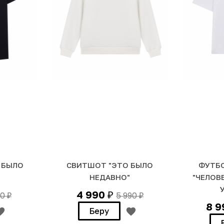
 БЫЛО
СВИТШОТ "ЭТО БЫЛО
ФУТБО
НЕДАВНО"
"ЧЕЛОВ
4 990
90
5 990
₽
₽
₽
8 
Беру