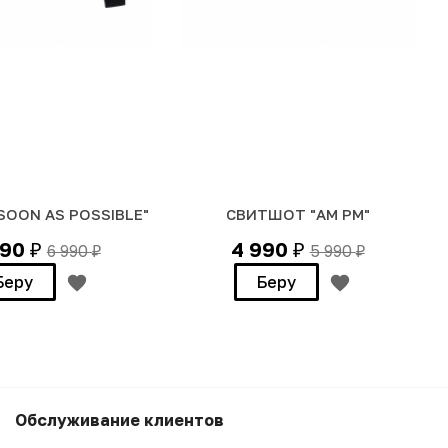
SOON AS POSSIBLE"
СВИТШОТ "AM PM"
990
4 990
6 990
5 990
₽
₽
₽
₽
Беру
Беру
Обслуживание клиентов