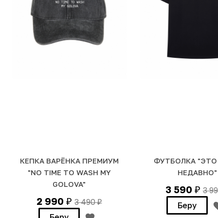
КЕПКА ВАРЁНКА ПРЕМИУМ
ФУТБОЛКА "ЭТО
"NO TIME TO WASH MY
НЕДАВНО"
GOLOVA"
3 590
3 9
₽
2 990
3 490
₽
₽
Беру
Беру