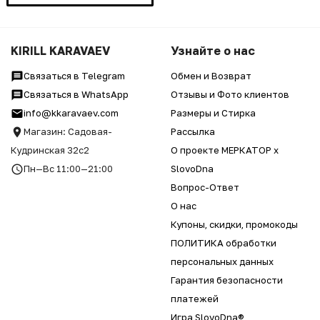
KIRILL KARAVAEV
Узнайте о нас
Связаться в Telegram
Обмен и Возврат
Связаться в WhatsApp
Отзывы и Фото клиентов
info@kkaravaev.com
Размеры и Стирка
Магазин: Садовая-
Рассылка
Кудринская 32с2
О проекте МЕРКАТОР x
Пн—Вс 11:00—21:00
SlovoDna
Вопрос-Ответ
О нас
Купоны, скидки, промокоды
ПОЛИТИКА обработки
персональных данных
Гарантия безопасности
платежей
Игра SlovoDna®