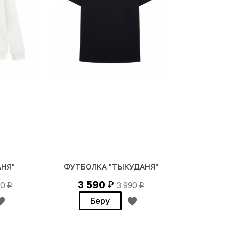
АНЯ"
ФУТБОЛКА "ТЫКУДАНЯ"
3 590
90
3 990
₽
₽
₽
Беру