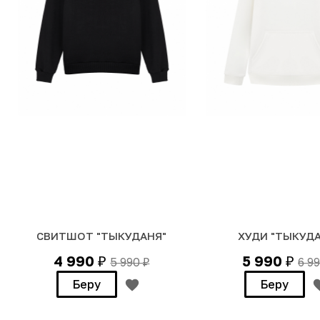
СВИТШОТ "ТЫКУДАНЯ"
ХУДИ "ТЫКУД
4 990
5 990
5 990
6 9
₽
₽
₽
Беру
Беру