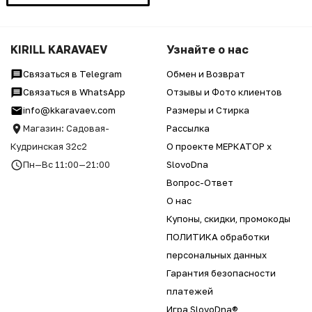
KIRILL KARAVAEV
Узнайте о нас
Связаться в Telegram
Обмен и Возврат
Связаться в WhatsApp
Отзывы и Фото клиентов
info@kkaravaev.com
Размеры и Стирка
Магазин: Садовая-
Рассылка
Кудринская 32с2
О проекте МЕРКАТОР x
Пн—Вс 11:00—21:00
SlovoDna
Вопрос-Ответ
О нас
Купоны, скидки, промокоды
ПОЛИТИКА обработки
персональных данных
Гарантия безопасности
платежей
Игра SlovoDna®