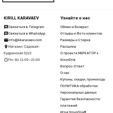
KIRILL KARAVAEV
Узнайте о нас
Связаться в Telegram
Обмен и Возврат
Связаться в WhatsApp
Отзывы и Фото клиентов
info@kkaravaev.com
Размеры и Стирка
Магазин: Садовая-
Рассылка
Кудринская 32с2
О проекте МЕРКАТОР x
Пн—Вс 11:00—21:00
SlovoDna
Вопрос-Ответ
О нас
Купоны, скидки, промокоды
ПОЛИТИКА обработки
персональных данных
Гарантия безопасности
платежей
Игра SlovoDna®