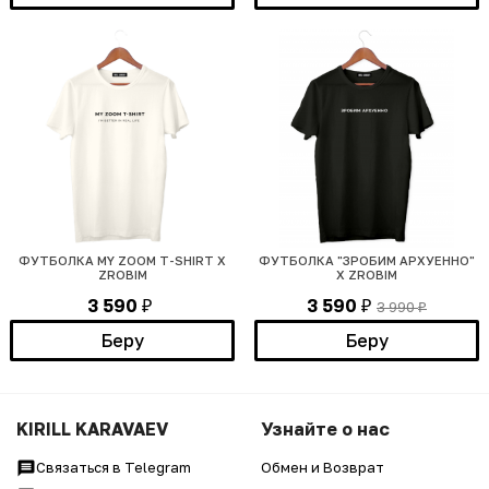
ФУТБОЛКА MY ZOOM T-SHIRT Х
ФУТБОЛКА "ЗРОБИМ АРХУЕННО"
ZROBIM
Х ZROBIM
3 590
3 590
3 990
₽
₽
₽
Беру
Беру
KIRILL KARAVAEV
Узнайте о нас
Связаться в Telegram
Обмен и Возврат