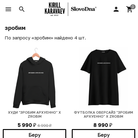
зробим
По запросу «зробим» найдено 4 шт.
ХУДИ "ЗРОБИМ АРХУЕННО" Х
ФУТБОЛКА ОВЕРСАЙЗ "ЗРОБИМ
ZROBIM
АРХУЕННО" Х ZROBIM
5 990
8 990
6 990
₽
₽
₽
Беру
Беру