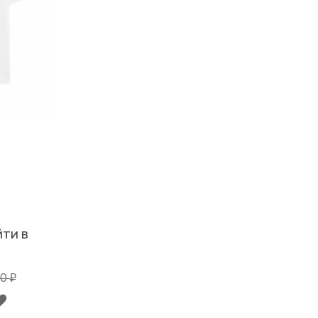
ЙТИ В
90
₽