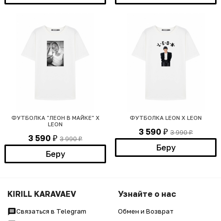
ФУТБОЛКА "ЛЕОН В МАЙКЕ" X
ФУТБОЛКА LEON X LEON
LEON
3 590
3 990
₽
₽
3 590
3 990
₽
₽
Беру
Беру
KIRILL KARAVAEV
Узнайте о нас
Связаться в Telegram
Обмен и Возврат