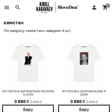
кемстач
По запросу «кемстач» найдено 4 шт.
ФУТБОЛКА ЗАРЯЖЕННАЯ ЛЕОНОМ
ФУТБОЛКА LEON MAGAZINE X
X LEON
LEON
3 590
3 590
3 990
3 990
₽
₽
₽
₽
Беру
Беру