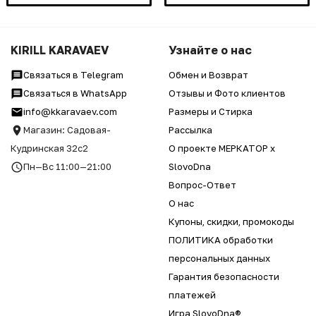
KIRILL KARAVAEV
Узнайте о нас
Связаться в Telegram
Обмен и Возврат
Связаться в WhatsApp
Отзывы и Фото клиентов
info@kkaravaev.com
Размеры и Стирка
Магазин: Садовая-
Рассылка
Кудринская 32с2
О проекте МЕРКАТОР x
Пн—Вс 11:00—21:00
SlovoDna
Вопрос-Ответ
О нас
Купоны, скидки, промокоды
ПОЛИТИКА обработки
персональных данных
Гарантия безопасности
платежей
Игра SlovoDna®