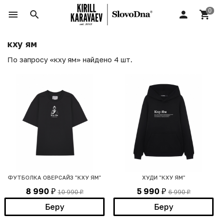
кху ям
По запросу «кху ям» найдено 4 шт.
ФУТБОЛКА ОВЕРСАЙЗ "КХУ ЯМ"
ХУДИ "КХУ ЯМ"
8 990
5 990
10 990
6 990
₽
₽
₽
₽
Беру
Беру