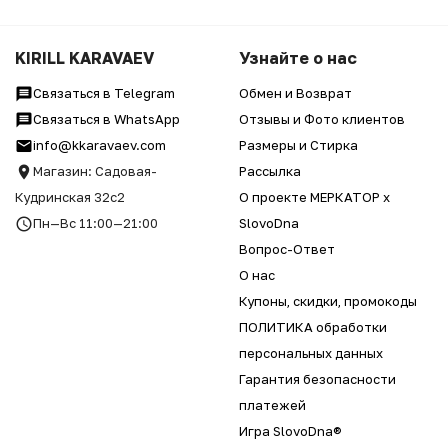
KIRILL KARAVAEV
Узнайте о нас
Связаться в Telegram
Обмен и Возврат
Связаться в WhatsApp
Отзывы и Фото клиентов
info@kkaravaev.com
Размеры и Стирка
Магазин: Садовая-
Рассылка
Кудринская 32с2
О проекте МЕРКАТОР x
Пн—Вс 11:00—21:00
SlovoDna
Вопрос-Ответ
О нас
Купоны, скидки, промокоды
ПОЛИТИКА обработки
персональных данных
Гарантия безопасности
платежей
Игра SlovoDna®