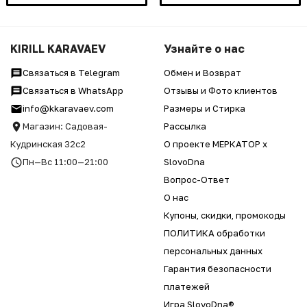
KIRILL KARAVAEV
Узнайте о нас
Связаться в Telegram
Обмен и Возврат
Связаться в WhatsApp
Отзывы и Фото клиентов
info@kkaravaev.com
Размеры и Стирка
Магазин: Садовая-
Рассылка
Кудринская 32с2
О проекте МЕРКАТОР x
Пн—Вс 11:00—21:00
SlovoDna
Вопрос-Ответ
О нас
Купоны, скидки, промокоды
ПОЛИТИКА обработки
персональных данных
Гарантия безопасности
платежей
Игра SlovoDna®