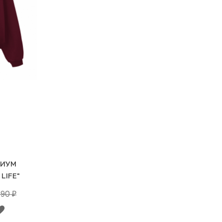
МИУМ
LIFE"
990
₽