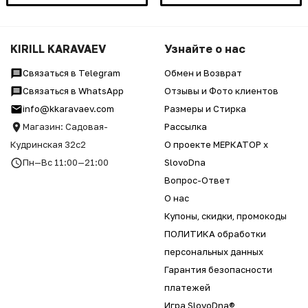
KIRILL KARAVAEV
Узнайте о нас
Связаться в Telegram
Обмен и Возврат
Связаться в WhatsApp
Отзывы и Фото клиентов
info@kkaravaev.com
Размеры и Стирка
Магазин: Садовая-
Рассылка
Кудринская 32с2
О проекте МЕРКАТОР x
Пн—Вс 11:00—21:00
SlovoDna
Вопрос-Ответ
О нас
Купоны, скидки, промокоды
ПОЛИТИКА обработки
персональных данных
Гарантия безопасности
платежей
Игра SlovoDna®