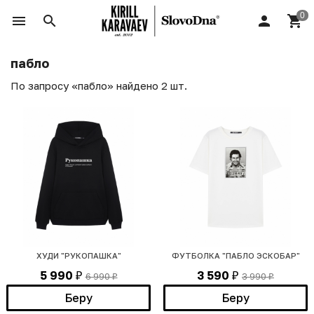
пабло
По запросу «пабло» найдено 2 шт.
ХУДИ "РУКОПАШКА"
ФУТБОЛКА "ПАБЛО ЭСКОБАР"
5 990
3 590
6 990
3 990
₽
₽
₽
₽
Беру
Беру