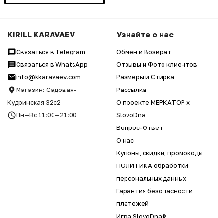
KIRILL KARAVAEV
Узнайте о нас
Связаться в Telegram
Обмен и Возврат
Связаться в WhatsApp
Отзывы и Фото клиентов
info@kkaravaev.com
Размеры и Стирка
Магазин: Садовая-
Рассылка
Кудринская 32с2
О проекте МЕРКАТОР x
Пн—Вс 11:00—21:00
SlovoDna
Вопрос-Ответ
О нас
Купоны, скидки, промокоды
ПОЛИТИКА обработки
персональных данных
Гарантия безопасности
платежей
Игра SlovoDna®