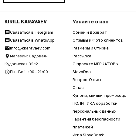
KIRILL KARAVAEV
Узнайте о нас
Связаться в Telegram
Обмен и Возврат
Связаться в WhatsApp
Отзывы и Фото клиентов
info@kkaravaev.com
Размеры и Стирка
Магазин: Садовая-
Рассылка
Кудринская 32с2
О проекте МЕРКАТОР x
Пн—Вс 11:00—21:00
SlovoDna
Вопрос-Ответ
О нас
Купоны, скидки, промокоды
ПОЛИТИКА обработки
персональных данных
Гарантия безопасности
платежей
Игра SlovoDna®