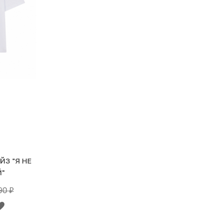
З "Я НЕ
"
990
₽