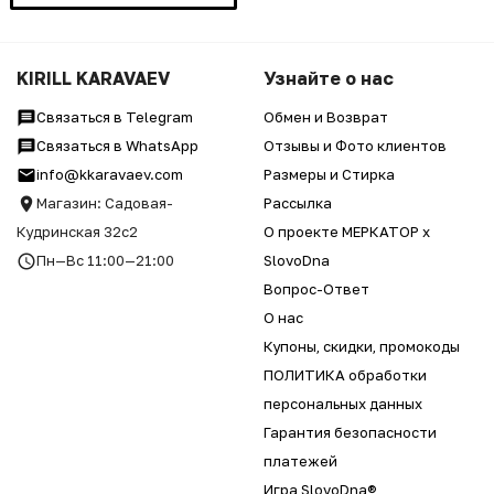
KIRILL KARAVAEV
Узнайте о нас
Связаться в Telegram
Обмен и Возврат
Связаться в WhatsApp
Отзывы и Фото клиентов
info@kkaravaev.com
Размеры и Стирка
Магазин: Садовая-
Рассылка
Кудринская 32с2
О проекте МЕРКАТОР x
Пн—Вс 11:00—21:00
SlovoDna
Вопрос-Ответ
О нас
Купоны, скидки, промокоды
ПОЛИТИКА обработки
персональных данных
Гарантия безопасности
платежей
Игра SlovoDna®