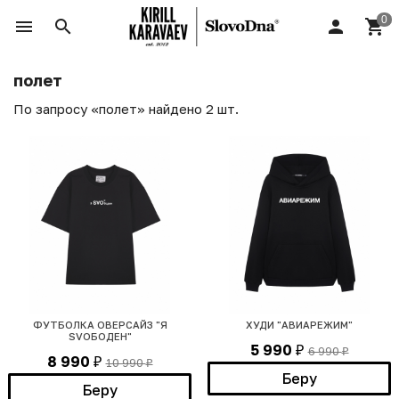
полет
По запросу «полет» найдено 2 шт.
ФУТБОЛКА ОВЕРСАЙЗ "Я
ХУДИ "АВИАРЕЖИМ"
SVOБОДЕН"
5 990
6 990
₽
₽
8 990
10 990
₽
₽
Беру
Беру