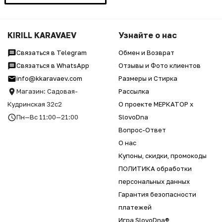
KIRILL KARAVAEV
Узнайте о нас
Связаться в Telegram
Обмен и Возврат
Связаться в WhatsApp
Отзывы и Фото клиентов
info@kkaravaev.com
Размеры и Стирка
Магазин: Садовая-
Рассылка
Кудринская 32с2
О проекте МЕРКАТОР x
Пн—Вс 11:00—21:00
SlovoDna
Вопрос-Ответ
О нас
Купоны, скидки, промокоды
ПОЛИТИКА обработки
персональных данных
Гарантия безопасности
платежей
Игра SlovoDna®