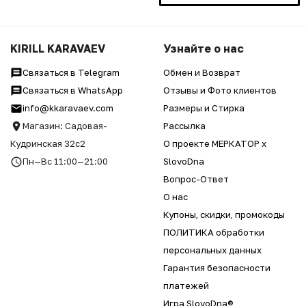
KIRILL KARAVAEV
Узнайте о нас
Связаться в Telegram
Обмен и Возврат
Связаться в WhatsApp
Отзывы и Фото клиентов
info@kkaravaev.com
Размеры и Стирка
Магазин: Садовая-
Рассылка
Кудринская 32с2
О проекте МЕРКАТОР x
Пн—Вс 11:00—21:00
SlovoDna
Вопрос-Ответ
О нас
Купоны, скидки, промокоды
ПОЛИТИКА обработки
персональных данных
Гарантия безопасности
платежей
Игра SlovoDna®