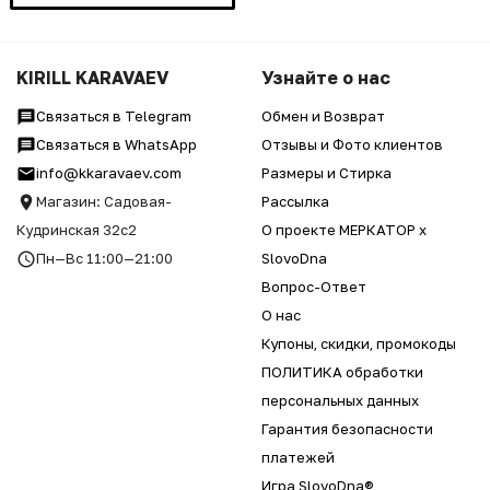
KIRILL KARAVAEV
Узнайте о нас
Связаться в Telegram
Обмен и Возврат
Связаться в WhatsApp
Отзывы и Фото клиентов
info@kkaravaev.com
Размеры и Стирка
Магазин: Садовая-
Рассылка
Кудринская 32с2
О проекте МЕРКАТОР x
Пн—Вс 11:00—21:00
SlovoDna
Вопрос-Ответ
О нас
Купоны, скидки, промокоды
ПОЛИТИКА обработки
персональных данных
Гарантия безопасности
платежей
Игра SlovoDna®