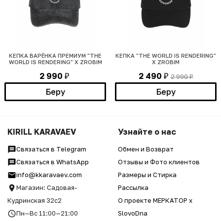
КЕПКА ВАРЁНКА ПРЕМИУМ "THE
КЕПКА "THE WORLD IS RENDERING"
WORLD IS RENDERING" Х ZROBIM
Х ZROBIM
2 990
2 490
2 990
₽
₽
₽
Беру
Беру
KIRILL KARAVAEV
Узнайте о нас
Связаться в Telegram
Обмен и Возврат
Связаться в WhatsApp
Отзывы и Фото клиентов
info@kkaravaev.com
Размеры и Стирка
Магазин: Садовая-
Рассылка
Кудринская 32с2
О проекте МЕРКАТОР x
Пн—Вс 11:00—21:00
SlovoDna