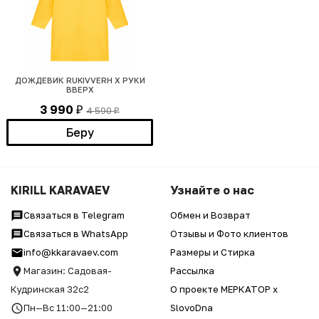
ДОЖДЕВИК RUKIVVERH Х РУКИ
ВВЕРХ
3 990
4 590
₽
₽
Беру
KIRILL KARAVAEV
Узнайте о нас
Связаться в Telegram
Обмен и Возврат
Связаться в WhatsApp
Отзывы и Фото клиентов
info@kkaravaev.com
Размеры и Стирка
Магазин: Садовая-
Рассылка
Кудринская 32с2
О проекте МЕРКАТОР x
Пн—Вс 11:00—21:00
SlovoDna