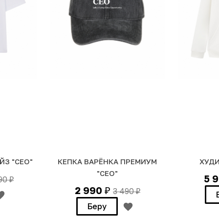
ЙЗ "СЕО"
КЕПКА ВАРЁНКА ПРЕМИУМ
ХУДИ
"СЕО"
5 
990
₽
2 990
3 490
₽
₽
Беру