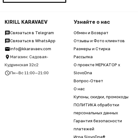
KIRILL KARAVAEV
Узнайте о нас
Связаться в Telegram
Обмен и Возврат
Связаться в WhatsApp
Отзывы и Фото клиентов
info@kkaravaev.com
Размеры и Стирка
Магазин: Садовая-
Рассылка
Кудринская 32с2
О проекте МЕРКАТОР x
Пн—Вс 11:00—21:00
SlovoDna
Вопрос-Ответ
О нас
Купоны, скидки, промокоды
ПОЛИТИКА обработки
персональных данных
Гарантия безопасности
платежей
Игра SlovoDna®