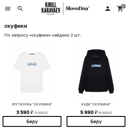
скуфики
По запросу «скуфики» найдено 2 шт.
ФУТБОЛКА "СКУФИКИ"
ХУДИ "СКУФИКИ"
3 590
5 990
3 990
6 990
₽
₽
₽
₽
Беру
Беру