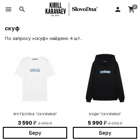
скуф
По запросу «скуф» найдено 4 шт.
ФУТБОЛКА "СКУФИКИ"
ХУДИ "СКУФИКИ"
3 590
5 990
3 990
6 990
₽
₽
₽
₽
Беру
Беру