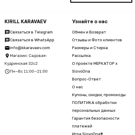
KIRILL KARAVAEV
Узнайте о нас
Связаться в Telegram
Обмен и Возврат
Связаться в WhatsApp
Отзывы и Фото клиентов
info@kkaravaev.com
Размеры и Стирка
Магазин: Садовая-
Рассылка
Кудринская 32с2
О проекте МЕРКАТОР x
Пн—Вс 11:00—21:00
SlovoDna
Вопрос-Ответ
О нас
Купоны, скидки, промокоды
ПОЛИТИКА обработки
персональных данных
Гарантия безопасности
платежей
Игра SlovoDna®