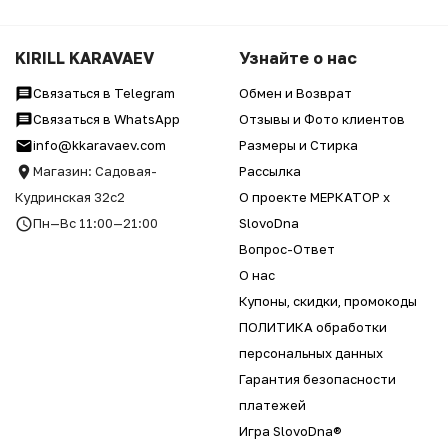
KIRILL KARAVAEV
Узнайте о нас
Связаться в Telegram
Обмен и Возврат
Связаться в WhatsApp
Отзывы и Фото клиентов
info@kkaravaev.com
Размеры и Стирка
Магазин: Садовая-
Рассылка
Кудринская 32с2
О проекте МЕРКАТОР x
Пн—Вс 11:00—21:00
SlovoDna
Вопрос-Ответ
О нас
Купоны, скидки, промокоды
ПОЛИТИКА обработки
персональных данных
Гарантия безопасности
платежей
Игра SlovoDna®