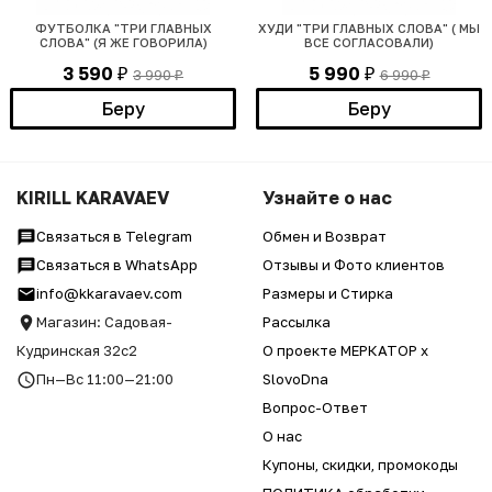
ФУТБОЛКА "ТРИ ГЛАВНЫХ
ХУДИ "ТРИ ГЛАВНЫХ СЛОВА" ( МЫ
СЛОВА" (Я ЖЕ ГОВОРИЛА)
ВСЕ СОГЛАСОВАЛИ)
3 590
5 990
3 990
6 990
₽
₽
₽
₽
Беру
Беру
KIRILL KARAVAEV
Узнайте о нас
Связаться в Telegram
Обмен и Возврат
Связаться в WhatsApp
Отзывы и Фото клиентов
info@kkaravaev.com
Размеры и Стирка
Магазин: Садовая-
Рассылка
Кудринская 32с2
О проекте МЕРКАТОР x
Пн—Вс 11:00—21:00
SlovoDna
Вопрос-Ответ
О нас
Купоны, скидки, промокоды