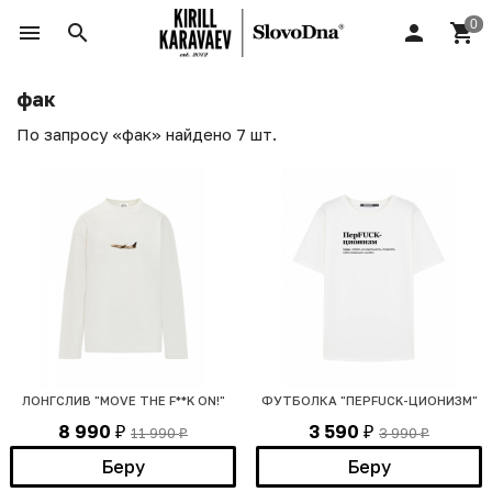
фак
По запросу «фак» найдено 7 шт.
ЛОНГСЛИВ "MOVE THE F**K ON!"
ФУТБОЛКА "ПЕРFUCK-ЦИОНИЗМ"
8 990
3 590
11 990
3 990
₽
₽
₽
₽
Беру
Беру