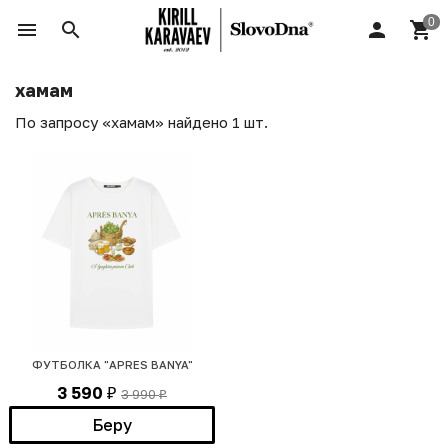
хамам
По запросу «хамам» найдено 1 шт.
ФУТБОЛКА "APRES BANYA"
3 590
3 990
₽
₽
Беру