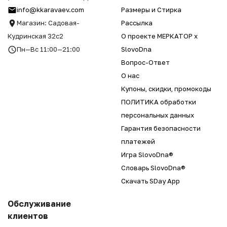
info@kkaravaev.com
Размеры и Стирка
Магазин: Садовая-
Рассылка
Кудринская 32с2
О проекте МЕРКАТОР x
Пн—Вс 11:00—21:00
SlovoDna
Вопрос-Ответ
О нас
Купоны, скидки, промокоды
ПОЛИТИКА обработки
персональных данных
Гарантия безопасности
платежей
Игра SlovoDna®
Словарь SlovoDna®
Скачать SDay App
Обслуживание
клиентов