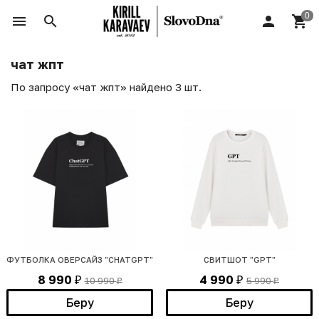
чат жпт
По запросу «чат жпт» найдено 3 шт.
ФУТБОЛКА ОВЕРСАЙЗ "CHATGPT"
СВИТШОТ "GPT"
8 990
4 990
10 990
5 990
₽
₽
₽
₽
Беру
Беру